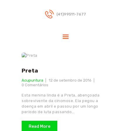
(41)99511-7677
HOME
DRA.RIKA
TERAPIAS
INDICAÇÕES
DÚVIDAS
Preta
FREQUENTES
Acupuntura
12 de setembro de 2016
0
Comentários
BLOG
CONTATO
Esta menina linda é a Preta, abençoada
sobrevivente da cinomose. Ela pegou a
PARCEIROS
doença em abril e passou por um longo
período de luta passando…
Read More