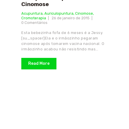
Cinomose
Acupuntura
,
Auriculopuntura
,
Cinomose
,
Cromoterapia
26 de janeiro de 2015
0
Comentários
Esta bebezinha fofa de 6 meses é a Jessy.
[su_spacer]Ela e o irmãozinho pegaram
cinomose após tomarem vacina nacional. O
irmãozinho acabou não resistindo mas…
Read More
Receba as novidades do
nosso site.
Cadastre seu e-mail