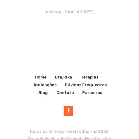
[mc4wp_form id="297"]
Home
Dra.Rika
Terapias
Indicações
Dúvidas Frequentes
Blog
Contato
Parceiros
Todos os direitos reservados - © 2026.
Desenvolvido pela
Agencia Nort Criativo