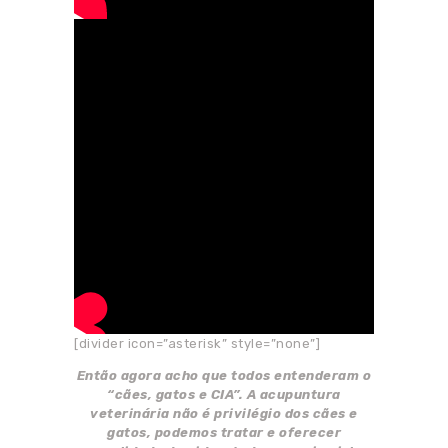
[divider icon=”asterisk” style=”none”]
Então agora acho que todos entenderam o
“cães, gatos e CIA”. A acupuntura
veterinária não é privilégio dos cães e
gatos, podemos tratar e oferecer