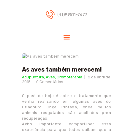
(41)99511-7677
HOME
DRA.RIKA
TERAPIAS
INDICAÇÕES
As aves também merecem!
DÚVIDAS
Acupuntura
,
Aves
,
Cromoterapia
2 de abril de
FREQUENTES
2015
0
Comentários
BLOG
CONTATO
O post de hoje é sobre o tratamento que
venho realizando em algumas aves do
PARCEIROS
Criadouro Onça Pintada, onde muitos
animais resgatados são acolhidos para
recuperação.
Acho importante compartilhar essa
experiência para que todos saibam que a