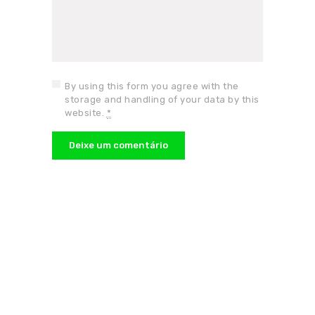
By using this form you agree with the
storage and handling of your data by this
website.
*
Receba as novidades do
nosso site.
Cadastre seu e-mail