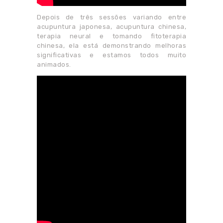
Depois de três sessões variando entre
acupuntura japonesa, acupuntura chinesa,
terapia neural e tomando fitoterapia
chinesa, ela está demonstrando melhoras
significativas e estamos todos muito
animados.