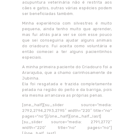
acupuntura veterinária não é restrita aos
cães e gatos, outras várias espécies podem
ser beneficiadas também.
Minha experiência com silvestres é muito
pequena, ainda tenho muito que aprender,
mas fui atrás para ver se com esse pouco
que sei conseguiria ajudar alguns animais
do criadouro. Fui aceita como voluntária e
então comecei a ter alguns pacientinhos
especiais.
A minha primeira paciente do Criadouro foi a
Ararajuba, que a chamo carinhosamente de
Jubinha.
Ela foi resgatada e trazida completamente
pelada na região do peito e da barriga, pois
ela mesma arrancava as próprias penas.
[one_half][su_slider source=”media:
2792,2794,2793,2795″ width=”220″ title=”no”
pages=”no”][/one_half][one_half_last]
[su_slider source=”media: 2791,2772″
width=”220″ title=”no” pages=”no”]
[/one_half_last]