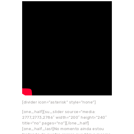
[divider icon=”asterisk” style=”none”]
[one_half][su_slider source=”media:
2777,2773,2786″ width=”200″ height=”240″
title=”no” pages=”no”][/one_half]
[one_half_last]No momento ainda estou