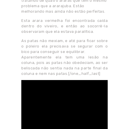
tratando de quatro araras que têm o mesmo
problema que a ararajuba. Estão
melhorando mas ainda não estão perfeitas.
Esta arara vermelha foi encontrada caída
dentro do viveiro, e então ao socorrê-la
observaram que ela estava paralítica.
As patas não mexiam, e até para ficar sobre
o poleiro ela precisava se segurar com o
bico para conseguir se equilibrar.
Aparentemente ela tem uma lesão na
coluna, pois as patas não obedeciam, ao ser
beliscada não sentia nada na parte final da
coluna e nem nas patas.[/one_half_last]