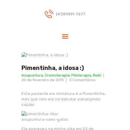
(41)99511-7677
HOME
DRA.RIKA
TERAPIAS
INDICAÇÕES
Pimentinha, a idosa :)
DÚVIDAS
Acupuntura
,
Cromoterapia
,
Fitoterapia
,
Reiki
FREQUENTES
20 de fevereiro de 2015
0
Comentários
BLOG
CONTATO
Esta paciente em miniatura é a Pimentinha,
mês que vem ela irá debutar esbanjando
PARCEIROS
saúde!
Ela apareceu na minha vida em 02 de