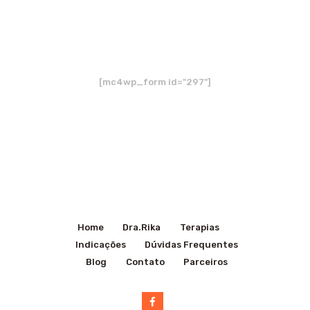
nosso site.
Cadastre seu e-mail
[mc4wp_form id="297"]
Home
Dra.Rika
Terapias
Indicações
Dúvidas Frequentes
Blog
Contato
Parceiros