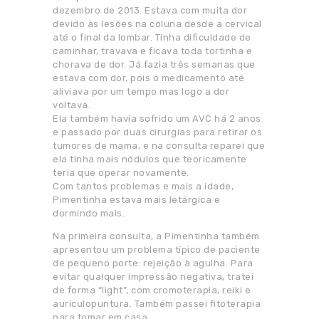
dezembro de 2013. Estava com muita dor
devido às lesões na coluna desde a cervical
até o final da lombar. Tinha dificuldade de
caminhar, travava e ficava toda tortinha e
chorava de dor. Já fazia três semanas que
estava com dor, pois o medicamento até
aliviava por um tempo mas logo a dor
voltava.
Ela também havia sofrido um AVC há 2 anos
e passado por duas cirurgias para retirar os
tumores de mama, e na consulta reparei que
ela tinha mais nódulos que teoricamente
teria que operar novamente.
Com tantos problemas e mais a idade,
Pimentinha estava mais letárgica e
dormindo mais.
Na primeira consulta, a Pimentinha também
apresentou um problema típico de paciente
de pequeno porte: rejeição à agulha. Para
evitar qualquer impressão negativa, tratei
de forma “light”, com cromoterapia, reiki e
auriculopuntura. Também passei fitoterapia
para tomar em casa.