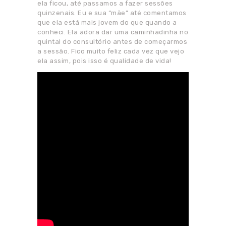
ela ficou, até passamos a fazer sessões
quinzenais. Eu e sua “mãe” até comentamos
que ela está mais jovem do que quando a
conheci. Ela adora dar uma caminhadinha no
quintal do consultório antes de começarmos
a sessão. Fico muito feliz cada vez que vejo
ela assim, pois isso é qualidade de vida!