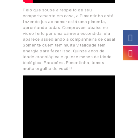
Pelo que soube a respeito de seu
comportamento em casa, a Pimentinha está
fazendo jus ao nome: está uma pimenta,
aprontando todas. Comprovem abaixo no
vídeo feito por uma câmera escondida: ela
aparece assediando a companheira de casa!
Somente quem tem muita vitalidade tem
energia para fazer isso. Quinze anos de
idade cronológica e quinze meses de idade
biológica. Parabéns, Pimentinha, temos
muito orgulho de você!!!