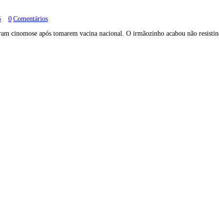
5
0
Comentários
egaram cinomose após tomarem vacina nacional. O irmãozinho acabou não resist