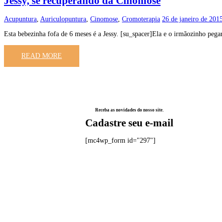
Jessy, se recuperando da Cinomose
Acupuntura
,
Auriculopuntura
,
Cinomose
,
Cromoterapia
26 de janeiro de 201
Esta bebezinha fofa de 6 meses é a Jessy. [su_spacer]Ela e o irmãozinho p
READ MORE
Receba as novidades do nosso site.
Cadastre seu e-mail
[mc4wp_form id="297"]