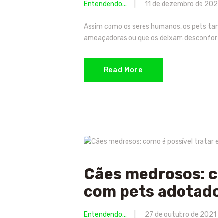
Entendendo...
11 de dezembro de 202
Assim como os seres humanos, os pets ta
ameaçadoras ou que os deixam desconfort
Read More
Cães medrosos: co
com pets adotad
Entendendo...
27 de outubro de 2021