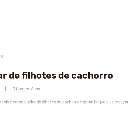
ar de filhotes de cachorro
1
0
Comentários
 sobre como cuidar de filhotes de cachorro e garantir que eles cresç