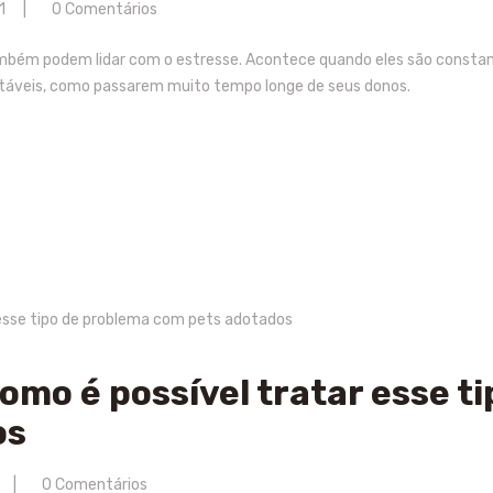
1
0
Comentários
mbém podem lidar com o estresse. Acontece quando eles são const
áveis, como passarem muito tempo longe de seus donos.
mo é possível tratar esse t
os
0
Comentários