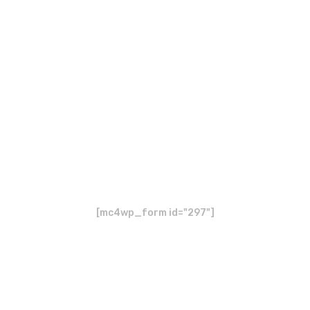
 nosso site.
 e-mail
[mc4wp_form id="297"]