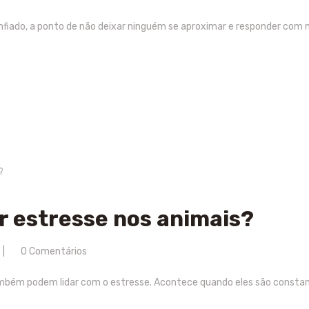
iado, a ponto de não deixar ninguém se aproximar e responder com 
r estresse nos animais?
0
Comentários
mbém podem lidar com o estresse. Acontece quando eles são const