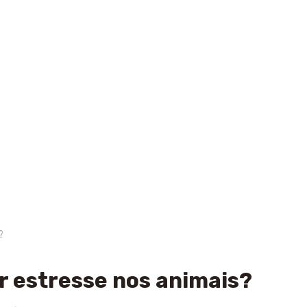
HOME
DRA.RIKA
TERAPIAS
INDICAÇÕES
DÚVIDAS
FREQUENTES
BLOG
CONTATO
PARCEIROS
r estresse nos animais?