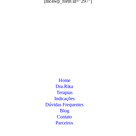
[mc4wp_form id="297"]
Home
Dra.Rika
Terapias
Indicações
Dúvidas Frequentes
Blog
Contato
Parceiros