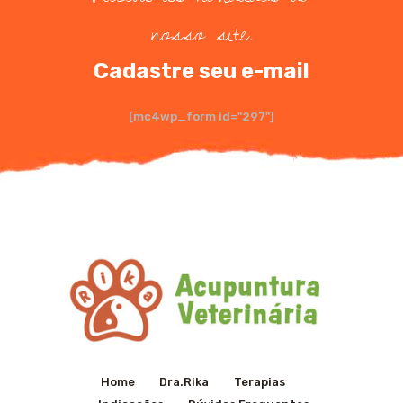
nosso site.
Cadastre seu e-mail
[mc4wp_form id="297"]
Home
Dra.Rika
Terapias