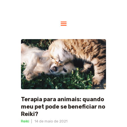
HOME
DRA.RIKA
TERAPIAS
INDICAÇÕES
DÚVIDAS
FREQUENTES
BLOG
CONTATO
Terapia para animais: quando
PARCEIROS
meu pet pode se beneficiar no
Reiki?
Reiki
14 de maio de 2021