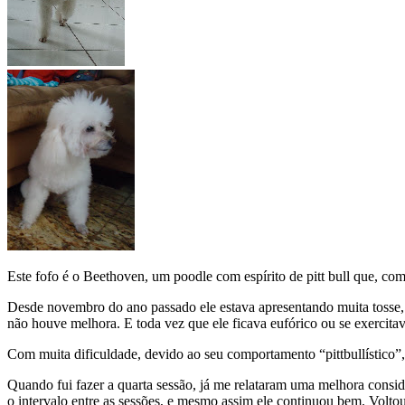
Este fofo é o Beethoven, um poodle com espírito de pitt bull que, co
Desde novembro do ano passado ele estava apresentando muita tosse, 
não houve melhora. E toda vez que ele ficava eufórico ou se exercita
Com muita dificuldade, devido ao seu comportamento “pittbullístico”,
Quando fui fazer a quarta sessão, já me relataram uma melhora consi
o intervalo entre as sessões, e mesmo assim ele continuou bem. Voltou 