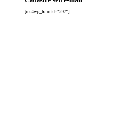
Cadastre seu e-mail
[mc4wp_form id="297"]