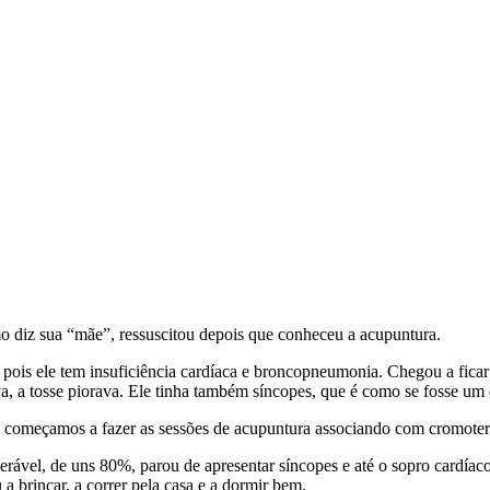
mo diz sua “mãe”, ressuscitou depois que conheceu a acupuntura.
pois ele tem insuficiência cardíaca e broncopneumonia. Chegou a ficar
va, a tosse piorava. Ele tinha também síncopes, que é como se fosse um
 começamos a fazer as sessões de acupuntura associando com cromoterap
derável, de uns 80%, parou de apresentar síncopes e até o sopro cardí
a brincar, a correr pela casa e a dormir bem.