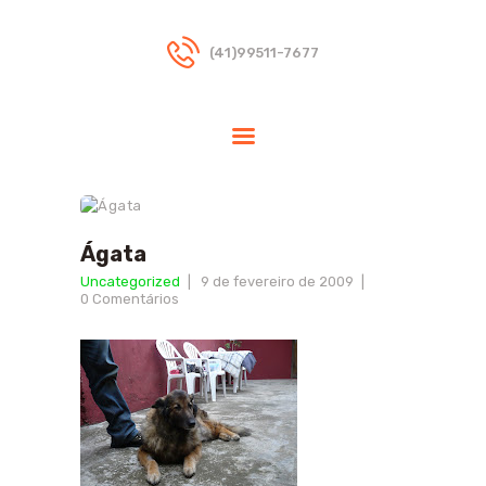
(41)99511-7677
HOME
DRA.RIKA
TERAPIAS
INDICAÇÕES
Ágata
DÚVIDAS
Uncategorized
9 de fevereiro de 2009
FREQUENTES
0
Comentários
BLOG
CONTATO
PARCEIROS