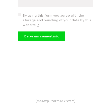
By using this form you agree with the
storage and handling of your data by this
website.
*
Receba as novidades do
nosso site.
Cadastre seu e-mail
[mc4wp_form id="297"]