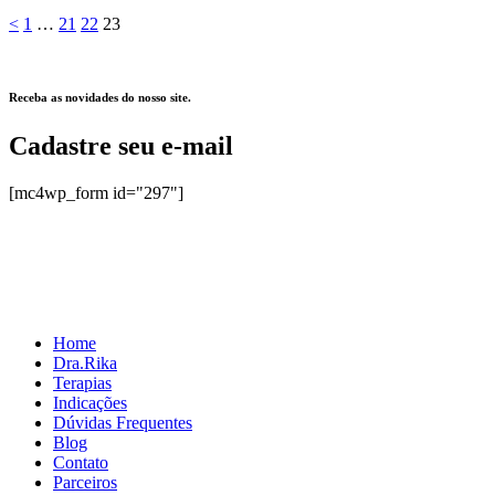
Paginação
Page
Page
Page
Page
<
1
…
21
22
23
de
posts
Receba as novidades do nosso site.
Cadastre seu e-mail
[mc4wp_form id="297"]
Home
Dra.Rika
Terapias
Indicações
Dúvidas Frequentes
Blog
Contato
Parceiros